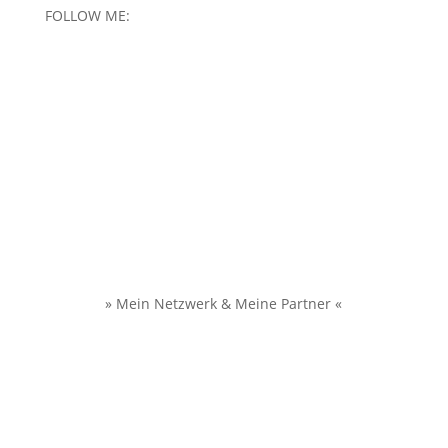
FOLLOW ME:
» Mein Netzwerk & Meine Partner «
Impressum
/
Datenschutzerklärung
/
AGB –
Buchungs- und Stornobedingungen
/ Copyright Jutta